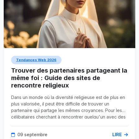
Tendances Web 2026
Trouver des partenaires partageant la
même foi : Guide des sites de
rencontre religieux
Dans un monde où la diversité religieuse est de plus en
plus valorisée, il peut être difficile de trouver un
partenaire qui partage les mêmes croyances. Pour les
célibataires cherchant à rencontrer quelqu'un avec des
valeurs similaires, les sites de rencontre religieux offrent
une solution idéale. Dans cet article, nous explorerons
09 septembre
LIRE
comment ces plateformes peuvent faciliter la recherche