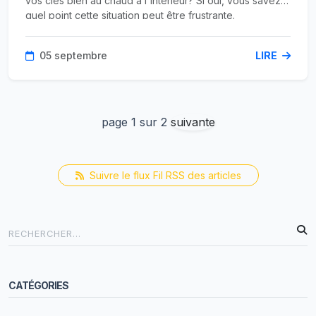
vos clés bien au chaud à l'intérieur? Si oui, vous savez à
quel point cette situation peut être frustrante.
Heureusement, un bon kit de crochetage peut vous
sauver de ces situations désagréables. Mais comment
05 septembre
LIRE
choisir le bon?
page 1 sur 2
suivante
Suivre le flux Fil RSS des articles
CATÉGORIES