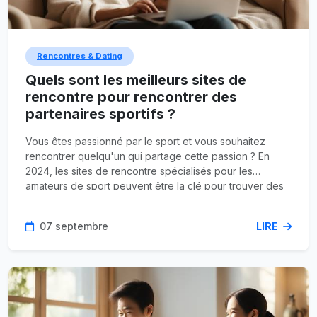
Rencontres & Dating
Quels sont les meilleurs sites de
rencontre pour rencontrer des
partenaires sportifs ?
Vous êtes passionné par le sport et vous souhaitez
rencontrer quelqu'un qui partage cette passion ? En
2024, les sites de rencontre spécialisés pour les
amateurs de sport peuvent être la clé pour trouver des
partenaires qui vous comprennent et partagent vos
intérêts. Cet article explore pourquoi et comment choisir
07 septembre
LIRE
les meilleurs sites de rencontre pour sportifs et comment
tirer le meilleur parti de ces plateformes.