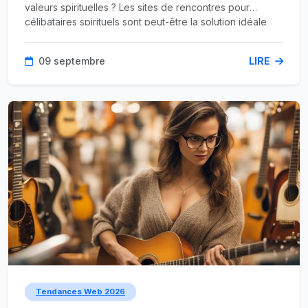
valeurs spirituelles ? Les sites de rencontres pour
célibataires spirituels sont peut-être la solution idéale
pour toi. Dans ce guide, je vais te montrer comment tirer
le meilleur parti des plateformes de rencontre en ligne
09 septembre
LIRE
pour connecter avec des hommes et des femmes
spirituels. Tu découvriras également les avantages et les
fonctionnalités spécifiques de certains sites populaires.
Tendances Web 2026