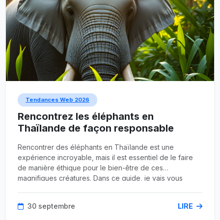
Tendances Web 2026
Rencontrez les éléphants en
Thaïlande de façon responsable
Rencontrer des éléphants en Thaïlande est une
expérience incroyable, mais il est essentiel de le faire
de manière éthique pour le bien-être de ces
magnifiques créatures. Dans ce guide, je vais vous
expliquer comment rencontrer des éléphants en
Thaïlande, les différences entre les éléphants d'Asie et
30 septembre
LIRE
d'Afrique, et pourquoi il est crucial de choisir des
sanctuaires éthiques. Prêts pour l'aventure ? Allons-y !