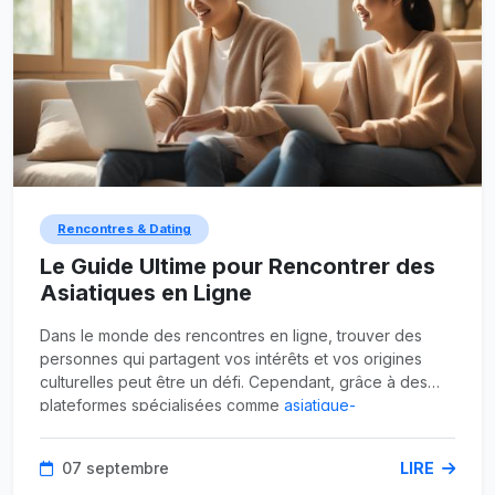
Rencontres & Dating
Le Guide Ultime pour Rencontrer des
Asiatiques en Ligne
Dans le monde des rencontres en ligne, trouver des
personnes qui partagent vos intérêts et vos origines
culturelles peut être un défi. Cependant, grâce à des
plateformes spécialisées comme
asiatique-
rencontres.club
, il est devenu plus facile de rencontrer
des hommes et des femmes asiatiques. Que vous
07 septembre
LIRE
cherchiez l'amour, une amitié ou une relation éphémère,