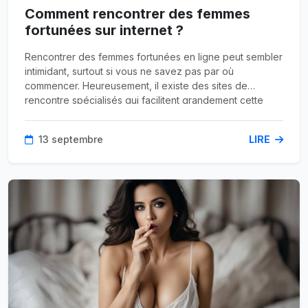
Comment rencontrer des femmes
fortunées sur internet ?
Rencontrer des femmes fortunées en ligne peut sembler
intimidant, surtout si vous ne savez pas par où
commencer. Heureusement, il existe des sites de
rencontre spécialisés qui facilitent grandement cette
tâche. Dans cet article, nous explorerons comment
optimiser vos chances de rencontrer des femmes aisées
13 septembre
LIRE
grâce à des plateformes de rencontre haut de gamme.