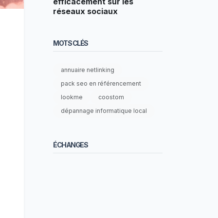
efficacement sur les
réseaux sociaux
MOTS CLÉS
annuaire netlinking
pack seo en référencement
lookme
coostom
dépannage informatique local
ÉCHANGES