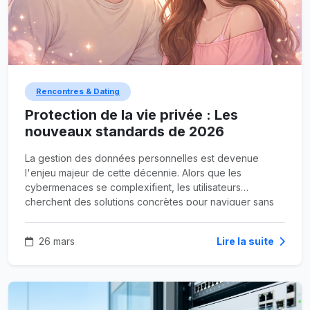
Rencontres & Dating
Protection de la vie privée : Les
nouveaux standards de 2026
La gestion des données personnelles est devenue
l'enjeu majeur de cette décennie. Alors que les
cybermenaces se complexifient, les utilisateurs
cherchent des solutions concrètes pour naviguer sans
laisser de traces indélébiles sur le web. La transition vers
un internet plus respectueux de l'anonymat est
26 mars
Lire la suite
désormais une réalité portée par des protocoles de
sécurité renforcés.