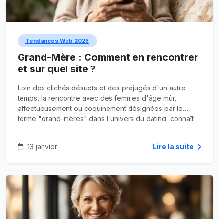
Tendances Web 2026
Grand-Mère : Comment en rencontrer
et sur quel site ?
Loin des clichés désuets et des préjugés d'un autre
temps, la rencontre avec des femmes d'âge mûr,
affectueusement ou coquinement désignées par le
terme "grand-mères" dans l'univers du dating, connaît
un essor sans précédent. Ce n'est plus un tabou, c'est
une préférence assumée par de nombreux hommes,
13 janvier
Lire la suite
jeunes ou moins jeunes, à la recherche d'une
expérience différente.