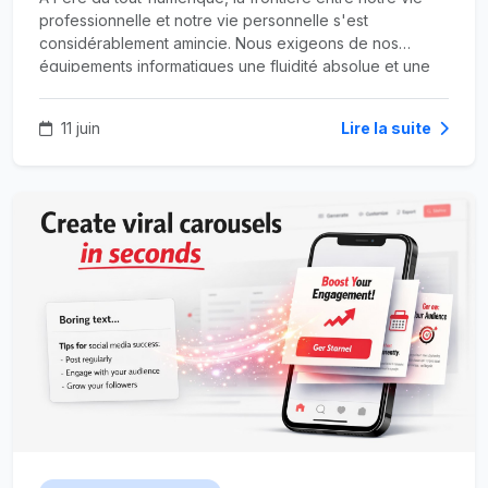
professionnelle et notre vie personnelle s'est
considérablement amincie. Nous exigeons de nos
équipements informatiques une fluidité absolue et une
disponibilité de chaque instant. Qu'il s'agisse de
télétravailler dans les meilleures conditions, de gérer les
11 juin
Lire la suite
obligations administratives d'un foyer, ou de piloter
l'infrastructure réseau d'une entreprise artisanale,
l'ordinateur est devenu le pivot central de nos
quotidiens.