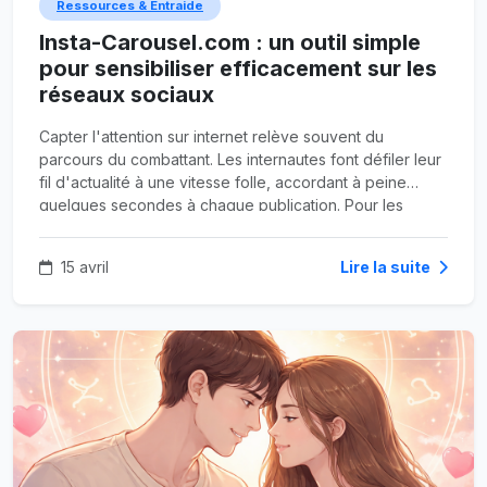
Ressources & Entraide
Insta-Carousel.com : un outil simple
pour sensibiliser efficacement sur les
réseaux sociaux
Capter l'attention sur internet relève souvent du
parcours du combattant. Les internautes font défiler leur
fil d'actualité à une vitesse folle, accordant à peine
quelques secondes à chaque publication. Pour les
associations, les éducateurs et les organisations non
gouvernementales (ONG), ce comportement pose un
15 avril
Lire la suite
problème majeur. Comment transmettre un message
profond, complexe ou crucial lorsque l'audience zappe
en permanence ?