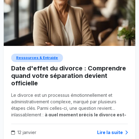
Ressources & Entraide
Date d'effet du divorce : Comprendre
quand votre séparation devient
officielle
Le divorce est un processus émotionnellement et
administrativement complexe, marqué par plusieurs
étapes clés. Parmi celles-ci, une question revient
inlassablement :
à quel moment précis le divorce est-
il considéré comme effectif ?
Est-ce le jour où l'on
quitte le domicile conjugal ? Le jour où le juge rend sa
12 janvier
Lire la suite
décision ? Ou bien plus tard, lors de la transcription sur