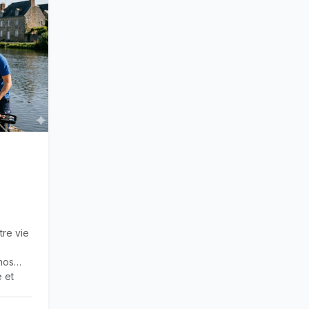
tre vie
nos
 et
sse de
e gérer