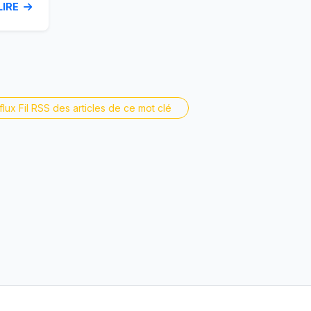
LIRE
e
tral de
flux Fil RSS des articles de ce mot clé