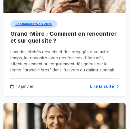
Tendances Web 2026
Grand-Mère : Comment en rencontrer
et sur quel site ?
Loin des clichés désuets et des préjugés d'un autre
temps, la rencontre avec des femmes d'âge mûr,
affectueusement ou coquinement désignées par le
terme "grand-mères" dans l'univers du dating, connaît
un essor sans précédent. Ce n'est plus un tabou, c'est
une préférence assumée par de nombreux hommes,
13 janvier
Lire la suite
jeunes ou moins jeunes, à la recherche d'une
expérience différente.