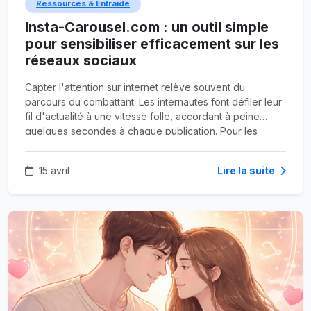
Ressources & Entraide
Insta-Carousel.com : un outil simple
pour sensibiliser efficacement sur les
réseaux sociaux
Capter l'attention sur internet relève souvent du
parcours du combattant. Les internautes font défiler leur
fil d'actualité à une vitesse folle, accordant à peine
quelques secondes à chaque publication. Pour les
associations, les éducateurs et les organisations non
gouvernementales (ONG), ce comportement pose un
15 avril
Lire la suite
problème majeur. Comment transmettre un message
profond, complexe ou crucial lorsque l'audience zappe
en permanence ?