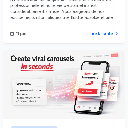
professionnelle et notre vie personnelle s'est
considérablement amincie. Nous exigeons de nos
équipements informatiques une fluidité absolue et une
disponibilité de chaque instant. Qu'il s'agisse de
télétravailler dans les meilleures conditions, de gérer les
11 juin
Lire la suite
obligations administratives d'un foyer, ou de piloter
l'infrastructure réseau d'une entreprise artisanale,
l'ordinateur est devenu le pivot central de nos
quotidiens.