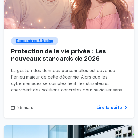
Rencontres & Dating
Protection de la vie privée : Les
nouveaux standards de 2026
La gestion des données personnelles est devenue
l'enjeu majeur de cette décennie. Alors que les
cybermenaces se complexifient, les utilisateurs
cherchent des solutions concrètes pour naviguer sans
laisser de traces indélébiles sur le web. La transition vers
un internet plus respectueux de l'anonymat est
26 mars
Lire la suite
désormais une réalité portée par des protocoles de
sécurité renforcés.