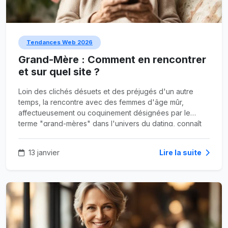
Tendances Web 2026
Grand-Mère : Comment en rencontrer
et sur quel site ?
Loin des clichés désuets et des préjugés d'un autre
temps, la rencontre avec des femmes d'âge mûr,
affectueusement ou coquinement désignées par le
terme "grand-mères" dans l'univers du dating, connaît
un essor sans précédent. Ce n'est plus un tabou, c'est
une préférence assumée par de nombreux hommes,
13 janvier
Lire la suite
jeunes ou moins jeunes, à la recherche d'une
expérience différente.