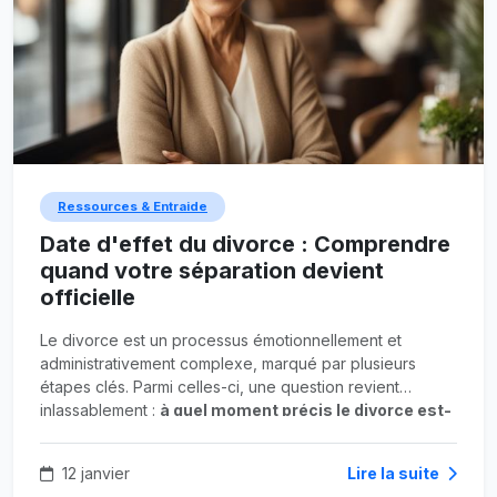
Ressources & Entraide
Date d'effet du divorce : Comprendre
quand votre séparation devient
officielle
Le divorce est un processus émotionnellement et
administrativement complexe, marqué par plusieurs
étapes clés. Parmi celles-ci, une question revient
inlassablement :
à quel moment précis le divorce est-
il considéré comme effectif ?
Est-ce le jour où l'on
quitte le domicile conjugal ? Le jour où le juge rend sa
12 janvier
Lire la suite
décision ? Ou bien plus tard, lors de la transcription sur