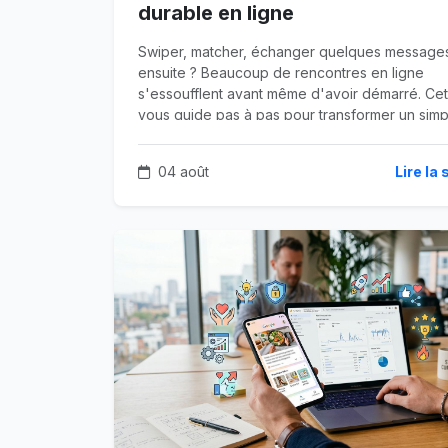
durable en ligne
Swiper, matcher, échanger quelques message
ensuite ? Beaucoup de rencontres en ligne
s'essoufflent avant même d'avoir démarré. Cet 
vous guide pas à pas pour transformer un simp
match en relation sincère et durable, sans brule
étapes ni vous perdre en route.
04 août
Lire la 