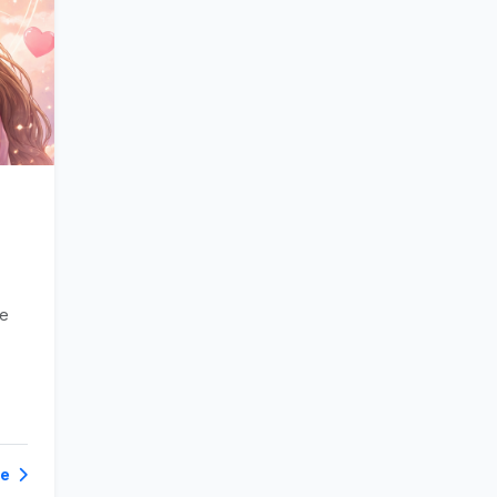
ue
des
te