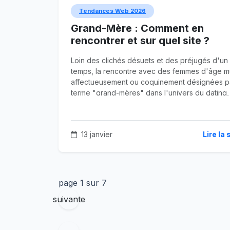
Tendances Web 2026
Grand-Mère : Comment en
rencontrer et sur quel site ?
Loin des clichés désuets et des préjugés d'un
temps, la rencontre avec des femmes d'âge m
affectueusement ou coquinement désignées pa
terme "grand-mères" dans l'univers du dating,
connaît un essor sans précédent. Ce n'est plu
tabou, c'est une préférence assumée par de
nombreux hommes, jeunes ou moins jeunes, à 
13 janvier
Lire la 
recherche d'une expérience différente.
page 1 sur 7
suivante