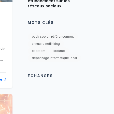
efficacement sur les
réseaux sociaux
MOTS CLÉS
pack seo en référencement
annuaire netlinking
 vie
coostom
lookme
dépannage informatique local
 de
érer
ÉCHANGES
te
l de