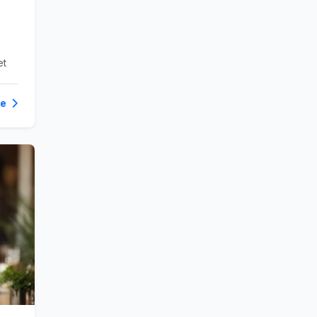
et
te