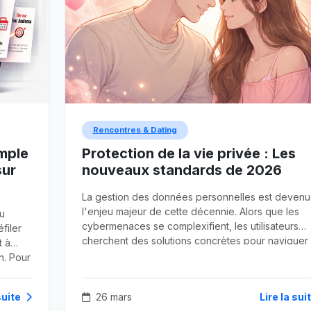
Rencontres & Dating
imple
Protection de la vie privée : Les
sur
nouveaux standards de 2026
La gestion des données personnelles est deven
l'enjeu majeur de cette décennie. Alors que les
du
cybermenaces se complexifient, les utilisateurs
filer
cherchent des solutions concrètes pour naviguer
t à
sans laisser de traces indélébiles sur le web. La
n. Pour
transition vers un internet plus respectueux de
tions
l'anonymat est désormais une réalité portée par 
nt
suite
26 mars
Lire la sui
protocoles de sécurité renforcés.
e un