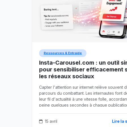
Ressources & Entraide
Insta-Carousel.com : un outil s
pour sensibiliser efficacement 
les réseaux sociaux
Capter l'attention sur internet relève souvent 
parcours du combattant. Les internautes font dé
leur fil d'actualité à une vitesse folle, accordan
peine quelques secondes à chaque publicatio
les associations, les éducateurs et les organisa
non gouvernementales (ONG), ce comporteme
15 avril
Lire la 
pose un problème majeur. Comment transmettr