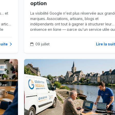
option
s… et
La visibilité Google n'est plus réservée aux gran
marques. Associations, artisans, blogs et
article
indépendants ont tout à gagner à structurer leur
le
présence en ligne — parce qu'un service utile qu
r les
n'est pas trouvable est un service perdu.
suite
09 juillet
Lire la sui