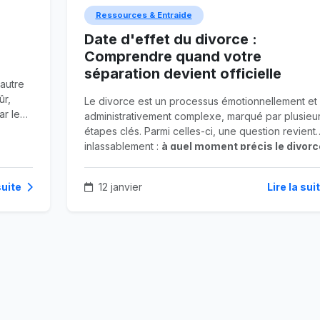
Ressources & Entraide
Date d'effet du divorce :
Comprendre quand votre
séparation devient officielle
 autre
ûr,
Le divorce est un processus émotionnellement et
r le
administrativement complexe, marqué par plusieu
étapes clés. Parmi celles-ci, une question revient
s un
inlassablement :
à quel moment précis le divorc
est-il considéré comme effectif ?
Est-ce le jou
la
l'on quitte le domicile conjugal ? Le jour où le jug
suite
12 janvier
Lire la sui
rend sa décision ? Ou bien plus tard, lors de la
transcription sur l'état civil ?