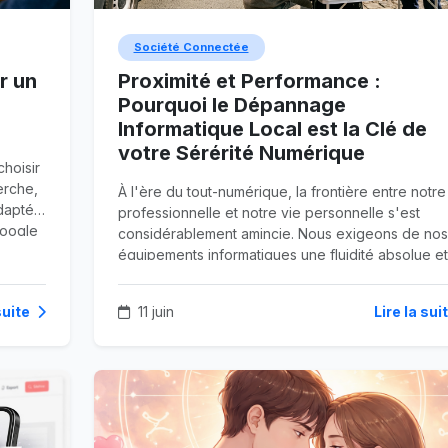
Société Connectée
r un
Proximité et Performance :
Pourquoi le Dépannage
Informatique Local est la Clé de
votre Sérérité Numérique
choisir
erche,
À l'ère du tout-numérique, la frontière entre notre
adapté
professionnelle et notre vie personnelle s'est
Google
considérablement amincie. Nous exigeons de nos
équipements informatiques une fluidité absolue et
une disponibilité de chaque instant. Qu'il s'agisse
télétravailler dans les meilleures conditions, de g
suite
11 juin
Lire la sui
les obligations administratives d'un foyer, ou de
piloter l'infrastructure réseau d'une entreprise
artisanale, l'ordinateur est devenu le pivot centra
nos quotidiens.