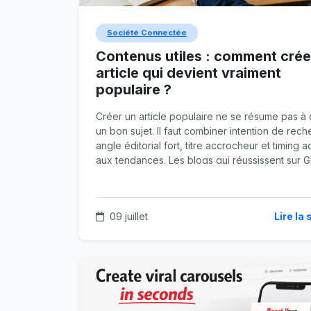
Société Connectée
Contenus utiles : comment crée
article qui devient vraiment
populaire ?
Créer un article populaire ne se résume pas à 
un bon sujet. Il faut combiner intention de rech
angle éditorial fort, titre accrocheur et timing 
aux tendances. Les blogs qui réussissent sur 
— et sur Google Discover — misent sur l'utilité
concrète, la confiance et l'émotion.
09 juillet
Lire la 